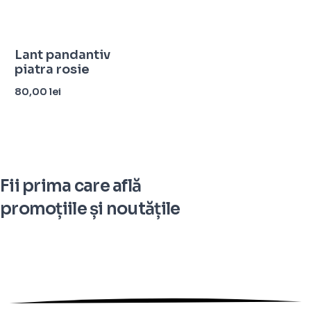
Lant pandantiv
piatra rosie
80,00
lei
Adaugă în coș
Fii prima care află
promoțiile și noutățile