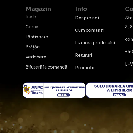
Magazin
Info
Co
Inele
Despre noi
Str.
Cercei
3, 
Cum comanzi
Lănțișoare
con
Livrarea produsului
Brățări
+40
Retururi
Verighete
L–V
Bijuterii la comandă
Promoții