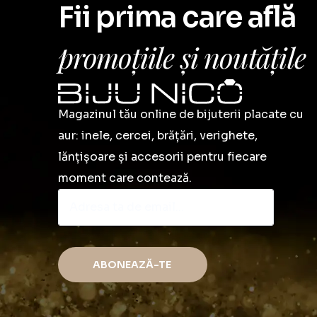
Fii prima care află
promoțiile și noutățile
Magazinul tău online de bijuterii placate cu
aur: inele, cercei, brățări, verighete,
lănțișoare și accesorii pentru fiecare
moment care contează.
ABONEAZĂ-TE