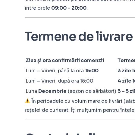
între orele
09:00 – 20:00
.
Termene de livrare
Ziua și ora confirmării comenzii
Termen
Luni – Vineri, până la ora
15:00
3 zile 
Luni – Vineri, după ora 15:00
4 zile 
Luna
Decembrie
(sezon de sărbători)
3 – 5 z
În perioadele cu volum mare de livrări (săr
rețelei de curierat. Îți mulțumim pentru înțel