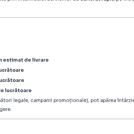
 estimat de livrare
lucrătoare
lucrătoare
ile lucrătoare
bători legale, campanii promoționale), pot apărea întârzi
egere.