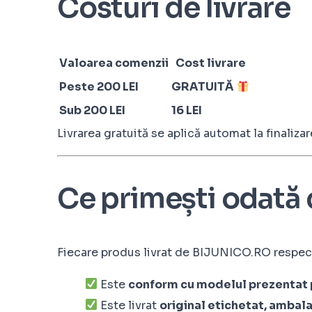
Costuri de livrare
Valoarea comenzii
Cost livrare
Peste 200 LEI
GRATUITĂ
Sub 200 LEI
16 LEI
Livrarea gratuită se aplică automat la finaliz
Ce primești odată
Fiecare produs livrat de BIJUNICO.RO respect
Este
conform cu modelul prezentat 
Este livrat
original etichetat, ambalat