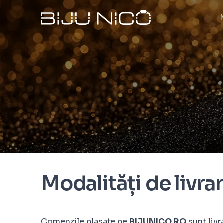
Modalități de livra
Comenzile plasate pe
BIJUNICO.RO
sunt livr