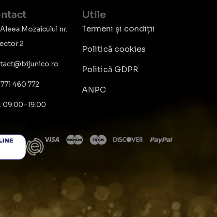
ntact
Utile
Termeni și condiții
 Aleea Mozaicului nr.
Sector 2
Politică cookies
tact@bijunico.ro
Politică GDPR
771 460 772
ANPC
: 09:00–19:00