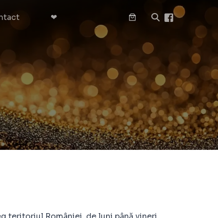
ntact
❤︎
g teritoriul României, de luni până vineri,