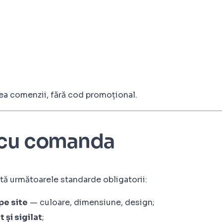
area comenzii, fără cod promoțional.
 cu comanda
ă următoarele standarde obligatorii:
pe site
— culoare, dimensiune, design;
 și sigilat
;