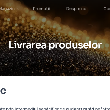
Magazin
Promoții
Despre noi
Co
Verighete
Inele
Livrarea produselor
Cercei
Lănțișoare
Brățări
Ceasuri
Seturi
re
ate prin intermediul serviciilor de
curierat rapid
pe între