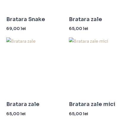
Bratara Snake
Bratara zale
69,00
lei
65,00
lei
Adaugă în coș
Adaugă în coș
Bratara zale
Bratara zale mici
65,00
lei
65,00
lei
Citește mai mult
Adaugă în coș