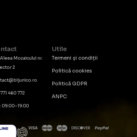
ntact
Utile
Termeni și condiții
 Aleea Mozaicului nr.
Sector 2
Politică cookies
tact@bijunico.ro
Politică GDPR
771 460 772
ANPC
: 09:00–19:00