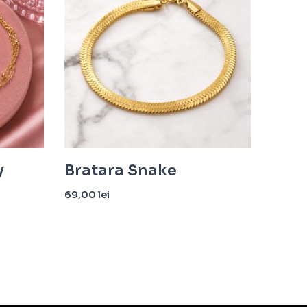
y
Bratara Snake
69,00
lei
Adaugă în coș