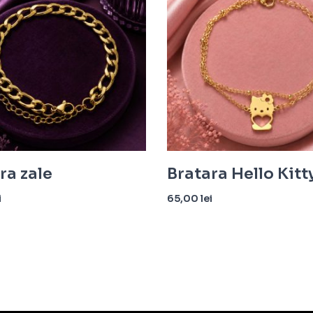
ra zale
Bratara Hello Kitt
i
65,00
lei
n coș
Adaugă în coș