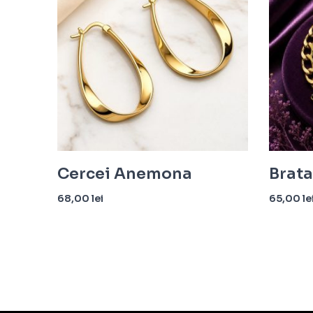
Cercei Anemona
Brata
68,00
lei
65,00
le
Adaugă în coș
Adaugă î