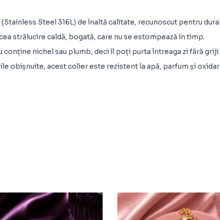
il (Stainless Steel 316L) de înaltă calitate, recunoscut pentru dur
 acea strălucire caldă, bogată, care nu se estompează în timp.
conține nichel sau plumb, deci îl poți purta întreaga zi fără griji.
e obișnuite, acest colier este rezistent la apă, parfum și oxidare.