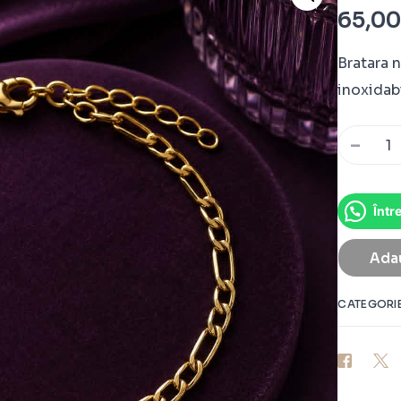
65,0
Bratara 
inoxidabi
-
Într
Adau
CATEGORI