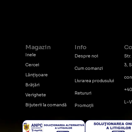
Magazin
Info
Co
Inele
Despre noi
Str.
Cercei
3, 
Cum comanzi
Lănțișoare
con
Livrarea produsului
Brățări
+40
Retururi
Verighete
L–V
Bijuterii la comandă
Promoții