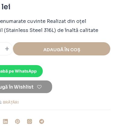
0
lei
nenumarate cuvinte Realizat din oțel
l (Stainless Steel 316L) de înaltă calitate
+
ADAUGĂ ÎN COȘ
eabă pe WhatsApp
gă în Wishlist
E:
BRĂȚĂRI