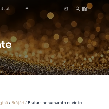
ntact
❤︎
nte
gină
/
Brățări
/ Bratara nenumarate cuvinte