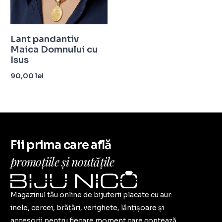
Lant pandantiv
Maica Domnului cu
Isus
90,00
lei
Adaugă în coș
Fii prima care află
promoțiile și noutățile
Magazinul tău online de bijuterii placate cu aur:
inele, cercei, brățări, verighete, lănțișoare și
accesorii pentru fiecare moment care contează.