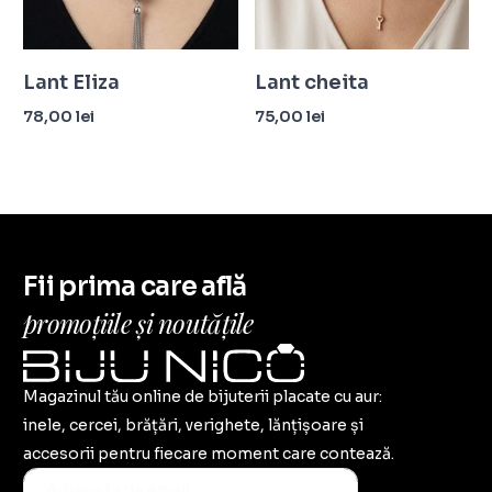
Lant Eliza
Lant cheita
78,00
lei
75,00
lei
Adaugă în coș
Adaugă în coș
Fii prima care află
promoțiile și noutățile
Magazinul tău online de bijuterii placate cu aur:
inele, cercei, brățări, verighete, lănțișoare și
accesorii pentru fiecare moment care contează.