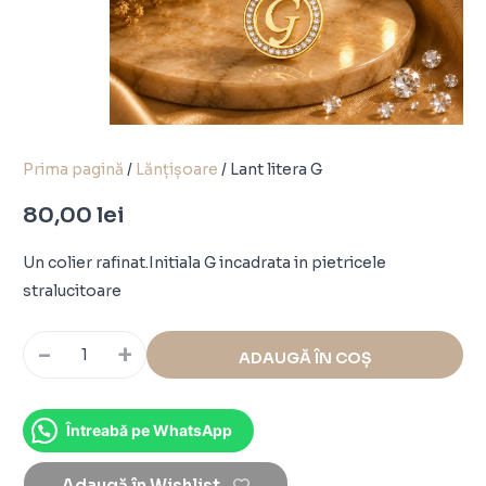
Prima pagină
/
Lănțișoare
/ Lant litera G
80,00
lei
Un colier rafinat.Initiala G incadrata in pietricele
stralucitoare
-
+
ADAUGĂ ÎN COȘ
Întreabă pe WhatsApp
Adaugă în Wishlist