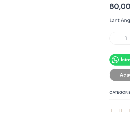
80,0
Lant Ang
Într
Adau
CATEGORI