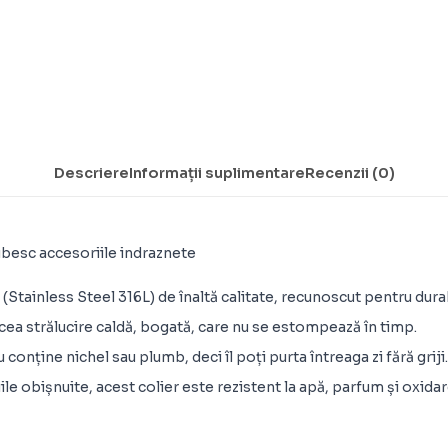
Descriere
Informații suplimentare
Recenzii (0)
ubesc accesoriile indraznete
il (Stainless Steel 316L) de înaltă calitate, recunoscut pentru dur
 acea strălucire caldă, bogată, care nu se estompează în timp.
conține nichel sau plumb, deci îl poți purta întreaga zi fără griji.
e obișnuite, acest colier este rezistent la apă, parfum și oxidare.