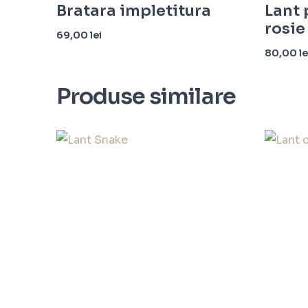
Bratara impletitura
Lant 
rosie
69,00
lei
80,00
le
Adaugă în coș
Adaugă î
Produse similare