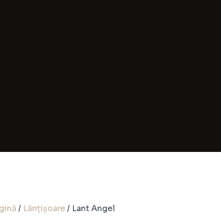
gină
/
Lănțișoare
/ Lant Angel