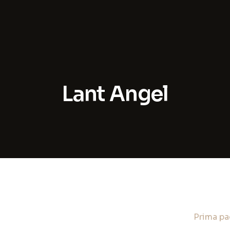
te
Lant Angel
are
Prima pa