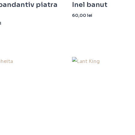
pandantiv piatra
Inel banut
60,00
lei
i
Selectează opțiunile
n coș