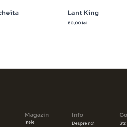
cheita
Lant King
i
80,00
lei
n coș
Adaugă în coș
Magazin
Info
Co
Inele
Despre noi
Str.