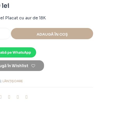
0
lei
el Placat cu aur de 18K
ADAUGĂ ÎN COȘ
eabă pe WhatsApp
gă în Wishlist
E:
LĂNȚIȘOARE