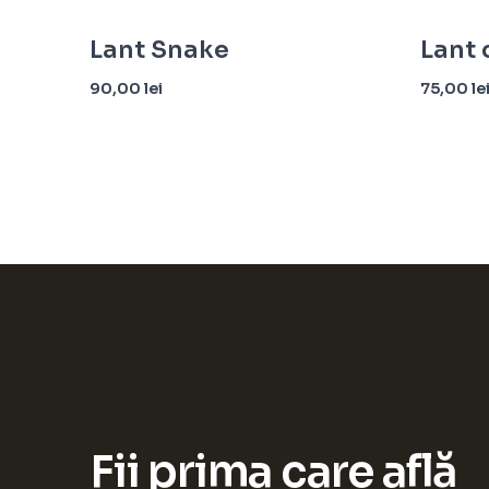
Lant Snake
Lant 
90,00
lei
75,00
le
Adaugă în coș
Adaugă î
Fii prima care află