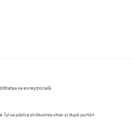
abilitatea sa excepțională.
 Își va păstra strălucirea chiar și după purtări