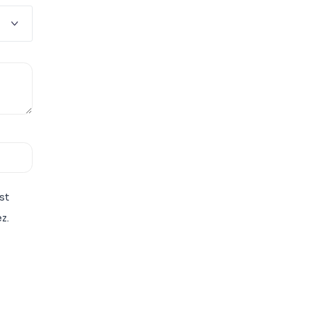
st
z.