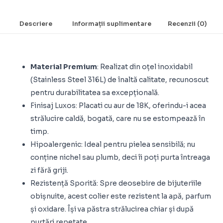
Descriere
Informații suplimentare
Recenzii (0)
Material Premium
: Realizat din oțel inoxidabil
(Stainless Steel 316L) de înaltă calitate, recunoscut
pentru durabilitatea sa excepțională.
Finisaj Luxos: Placati cu aur de 18K, oferindu-i acea
strălucire caldă, bogată, care nu se estompează în
timp.
Hipoalergenic: Ideal pentru pielea sensibilă; nu
conține nichel sau plumb, deci îi poți purta întreaga
zi fără griji.
Rezistență Sporită: Spre deosebire de bijuteriile
obișnuite, acest colier este rezistent la apă, parfum
și oxidare. Își va păstra strălucirea chiar și după
purtări repetate.