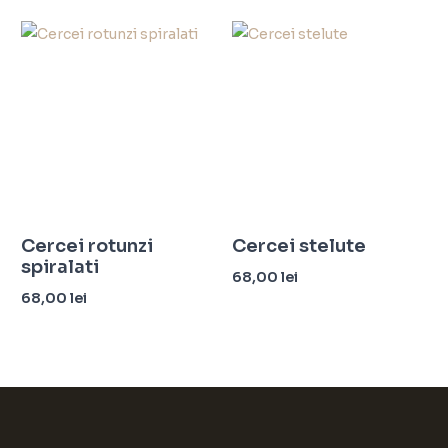
Adaugă în coș
Adaugă în coș
Cercei rotunzi
Cercei stelute
spiralati
68,00
lei
68,00
lei
Adaugă în coș
Citește mai mult