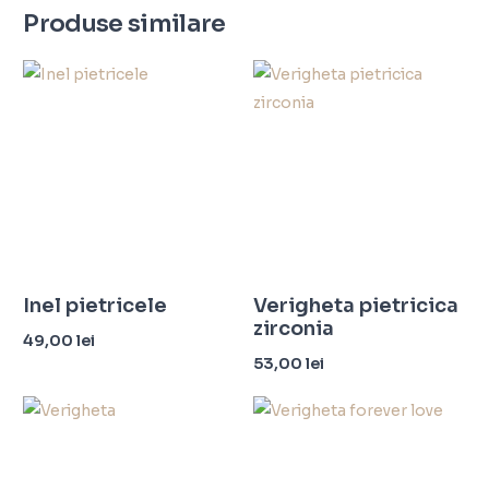
Produse similare
Inel pietricele
Verigheta pietricica
zirconia
49,00
lei
53,00
lei
Selectează opțiunile
Selectează opțiunile