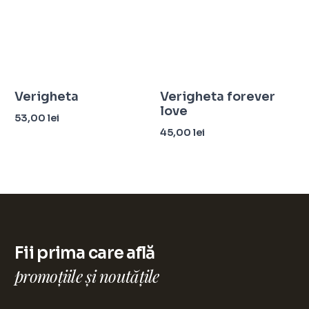
Verigheta
Verigheta forever
love
53,00
lei
45,00
lei
Adaugă în coș
Selectează opțiunile
Fii prima care află
promoțiile și noutățile