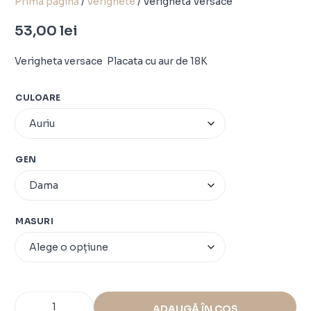
Prima pagină
/
Verighete
/ Verigheta Versace
53,00
lei
Verigheta versace Placata cu aur de 18K
CULOARE
GEN
MASURI
ADAUGĂ ÎN COȘ