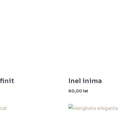
finit
Inel inima
60,00
lei
ă opțiunile
Selectează opțiunile