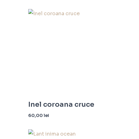
Inel coroana cruce
60,00
lei
Selectează opțiunile