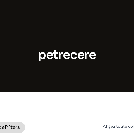
te
petrecere
are
Afișez toate cel
de
Filters