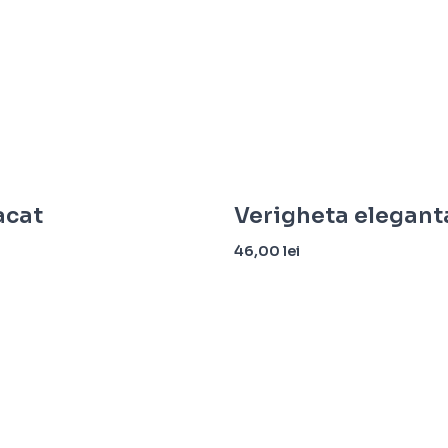
acat
Verigheta elegant
46,00
lei
n coș
Selectează opțiunile