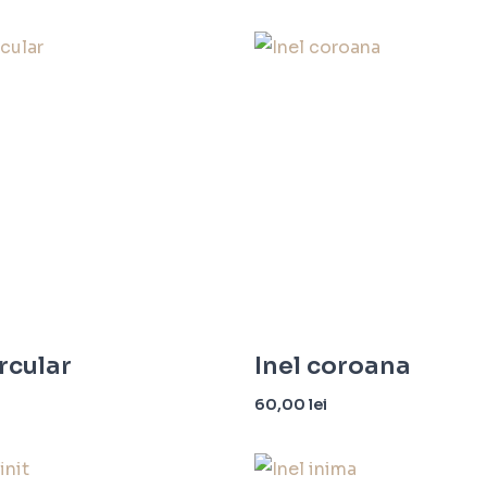
ircular
Inel coroana
60,00
lei
ă opțiunile
Selectează opțiunile