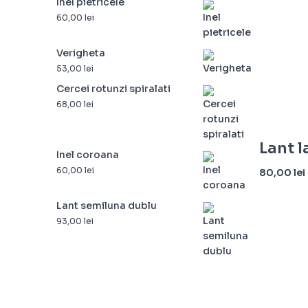
Inel pietricele
60,00
lei
Verigheta
53,00
lei
Cercei rotunzi spiralati
68,00
lei
Lant l
Inel coroana
60,00
lei
80,00
lei
Adaugă î
Lant semiluna dublu
93,00
lei