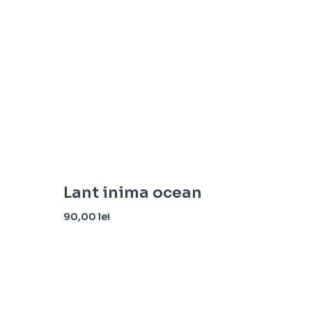
Lant inima ocean
90,00
lei
Citește mai mult