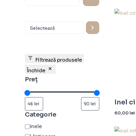
Filtrează produsele
Închide
Preț
Inel c
60,00
lei
Categorie
Selecteaz
Inele