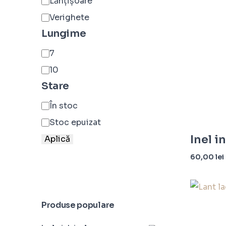
Lănțișoare
Verighete
Lungime
7
10
Stare
În stoc
Stoc epuizat
Inel in
Aplică
60,00
lei
Selecteaz
Produse populare