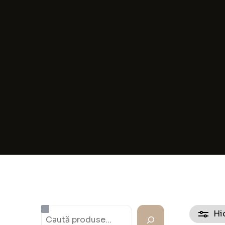
Verighe
Inele
Cercei
Lănțișo
Brățări
Ceasuri
Seturi
Hi