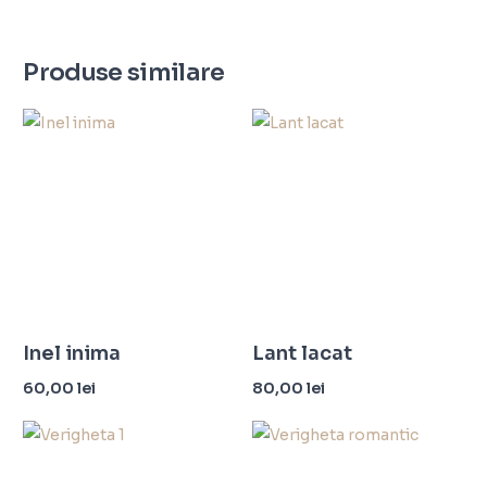
Produse similare
Inel inima
Lant lacat
60,00
lei
80,00
lei
Selectează opțiunile
Adaugă în coș