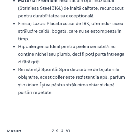
Material Premium
: Realizat din oțel inoxidabil
(Stainless Steel 316L) de înaltă calitate, recunoscut
pentru durabilitatea sa excepțională.
Finisaj Luxos: Placata cu aur de 18K, oferindu-i acea
strălucire caldă, bogată, care nu se estompează în
timp.
Hipoalergenic: Ideal pentru pielea sensibilă; nu
conține nichel sau plumb, deci îl poți purta întreaga
zi fără griji.
Rezistență Sporită: Spre deosebire de bijuteriile
obișnuite, acest colier este rezistent la apă, parfum
și oxidare. Își va păstra strălucirea chiar și după
purtări repetate.
Masuri
7, 8, 9, 10