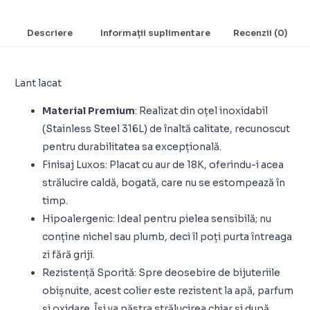
Descriere
Informații suplimentare
Recenzii (0)
Lant lacat
Material Premium
: Realizat din oțel inoxidabil
(Stainless Steel 316L) de înaltă calitate, recunoscut
pentru durabilitatea sa excepțională.
Finisaj Luxos: Placat cu aur de 18K, oferindu-i acea
strălucire caldă, bogată, care nu se estompează în
timp.
Hipoalergenic: Ideal pentru pielea sensibilă; nu
conține nichel sau plumb, deci îl poți purta întreaga
zi fără griji.
Rezistență Sporită: Spre deosebire de bijuteriile
obișnuite, acest colier este rezistent la apă, parfum
și oxidare. Își va păstra strălucirea chiar și după