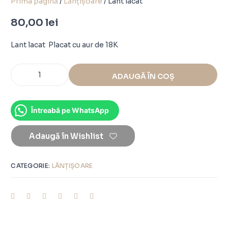
Prima pagină
/
Lănțișoare
/ Lant lacat
80,00
lei
Lant lacat Placat cu aur de 18K
ADAUGĂ ÎN COȘ
Întreabă pe WhatsApp
Adaugă în Wishlist
CATEGORIE:
LĂNȚIȘOARE