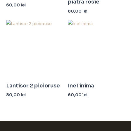
piatra rosie
60,00
lei
80,00
lei
Selectează opțiunile
Adaugă în coș
Lantisor 2 picioruse
Inel inima
80,00
lei
60,00
lei
Adaugă în coș
Selectează opțiunile