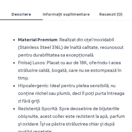
Descriere
Informații suplimentare
Recenzii (0)
Material Premium
: Realizat din oțel inoxidabil
(Stainless Steel 316L) de înaltă calitate, recunoscut
pentru durabilitatea sa excepțională.
Finisaj Luxos: Placat cu aur de 18K, oferindu-i acea
strălucire caldă, bogată, care nu se estompează în
timp.
Hipoalergenic: Ideal pentru pielea sensibilă; nu
conține nichel sau plumb, deci îl poți purta întreaga
zi fără griji.
Rezistență Sporită: Spre deosebire de bijuteriile
obișnuite, acest colier este rezistent la apă, parfum
și oxidare. Își va păstra strălucirea chiar și după
purtări repetate.