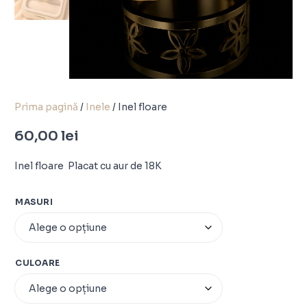
Prima pagină
/
Inele
/ Inel floare
60,00
lei
Inel floare Placat cu aur de 18K
MASURI
CULOARE